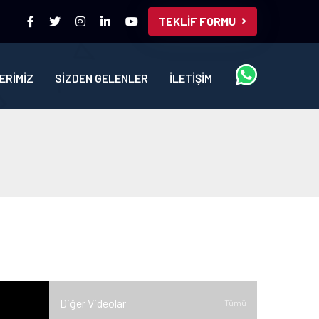
TEKLİF FORMU
ERİMİZ
SİZDEN GELENLER
İLETİŞİM
Diğer Videolar
Tümü