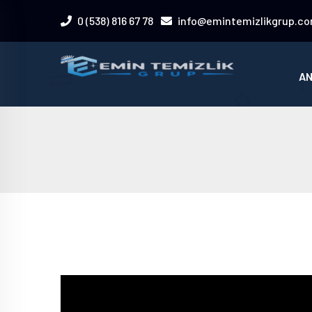
0 (538) 816 67 78
info@emintemizlikgrup.c
AN